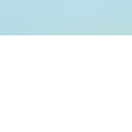
إعتماد المعايير الدولية أمر
مبدأي
تلتزم شركة الصحة العامة الكويتية
باعتماد وتطبيق المعايير الدولية المتعلّقة
بالسلامة وحماية البيئة ونقل المعرفة
عبر جميع مجالات عملها، سواء كانت